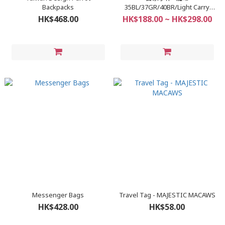
Backpacks
35BL/37GR/40BR/Light Carry
S/Skip Carry M
HK$468.00
HK$188.00 ~ HK$298.00
Messenger Bags
Travel Tag - MAJESTIC MACAWS
HK$428.00
HK$58.00