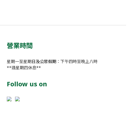
營業時間
星期一至星期
日及公眾假期
：下午四時至晚上八時
**逢星期四休息**
Follow us on