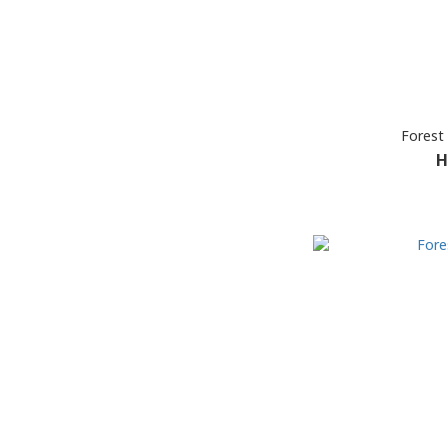
Forest
H