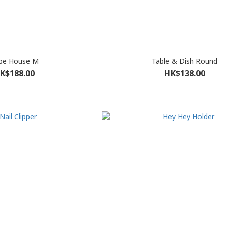
be House M
Table & Dish Round
K$188.00
HK$138.00