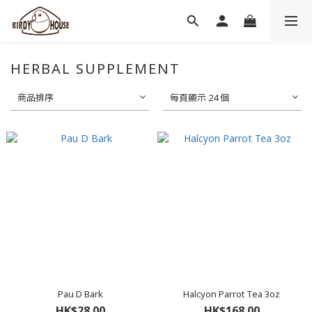
HERBAL SUPPLEMENT
商品排序
每頁顯示 24 個
Pau D Bark
Halcyon Parrot Tea 3oz
HK$28.00
HK$168.00