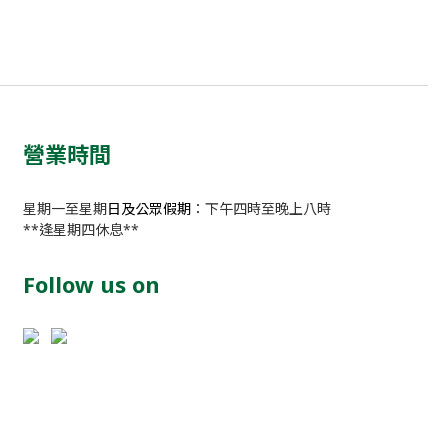
營業時間
星期一至星期
日及公眾假期
：下午四時至晚上八時
**逢星期四休息**
Follow us on