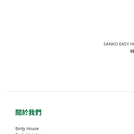
SANKO EASY H
H
關於我們
Birdy House