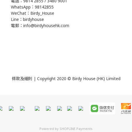
電話：9814 2855 / 3480 9001
WhatsApp：98142855
WeChat：Birdy_House
Line：birdyhouse
電郵：info@birdyhousehk.com
條款及細則
| Copyright 2020 © Birdy House (HK) Limited
Powered by
SHOPLINE Payments