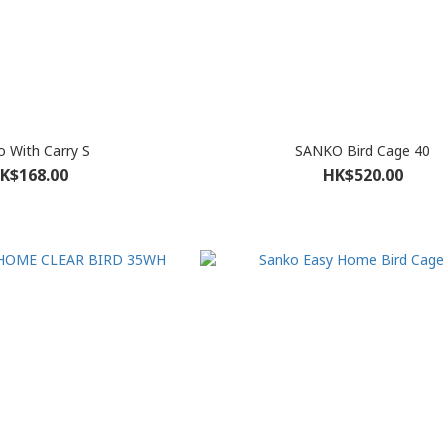
o With Carry S
SANKO Bird Cage 40
K$168.00
HK$520.00