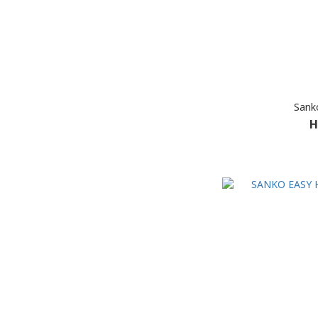
Sank
H