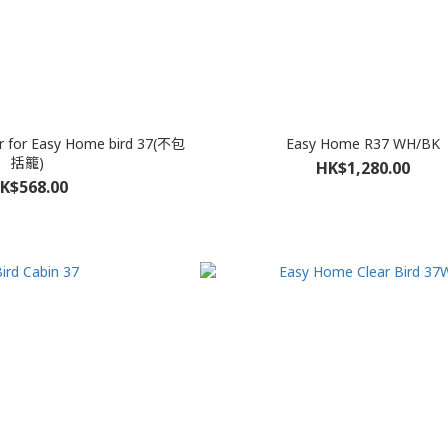
er for Easy Home bird 37(不包
Easy Home R37 WH/BK
括籠)
HK$1,280.00
K$568.00