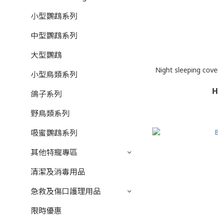
小型鸚鵡系列
中型鸚鵡系列
大型鸚鵡
Night sleeping cov
小型鳥類系列
H
鴿子系列
野鳥類系列
吸蜜鸚鵡系列
其他特寵專區
清潔及消毒用品
急救及傷口護理用品
限時優惠