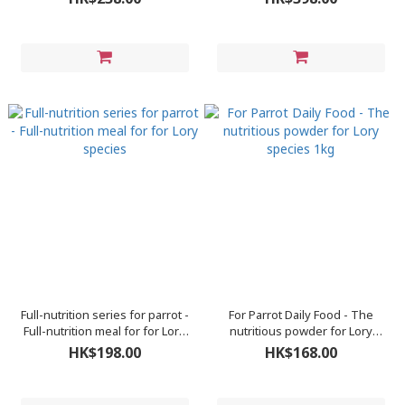
Full-nutrition series for parrot -
For Parrot Daily Food - The
Full-nutrition meal for for Lory
nutritious powder for Lory
species
species 1kg
HK$198.00
HK$168.00