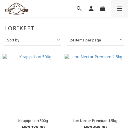
LORIKEET
Sort by
24 Items per page
Kirapipi-Lori 500g
Lori Nectar Premium 1.5kg
HK$238.00
HK$398.00