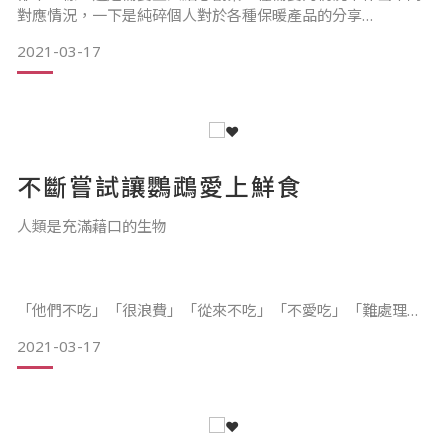
對應情況，一下是純碎個人對於各種保暖產品的分享
2021-03-17
暖風機：
好處：能快速讓室內環境升溫，一般都有溫度選擇，如緊急需
要提升室內溫度可以選擇
不斷嘗試讓鸚鵡愛上鮮食
人類是充滿藉口的生物
壞處：會使環境乾燥，太乾燥環境會讓鸚鵡不舒服，開暖風機
請勿直接吹向鸚鵡或籠附近，也需要與物件保持一定距離，不
宜長時間使用，建議外加放濕
「他們不吃」「很浪費」「從來不吃」「不愛吃」「難處理」
「清潔麻煩」etc.
2021-03-17
每家老闆都有不愛吃鮮食的困擾，人類有食物金字塔，追求食
物多樣性，同時寵物也一樣，追求食物多元化，不僅是食物的