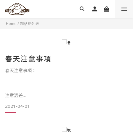
Home
/
部落格列表
春天注意事項
春天注意事項：
注意溫差
2021-04-01
春季溫差比較大，不時出現忽冷忽熱的日子，有時輕微帶雨的
日子氣溫會下跌幅度更高，有沒有發現他們接近下雨的日子會
更喜歡洗澡？