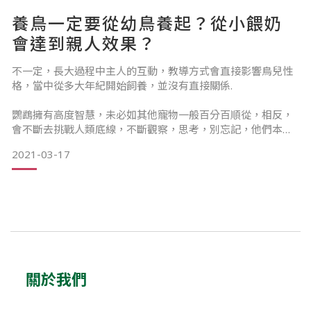
高質性，還有食物的寬度都很重要，只要他們發掘了食物的樂
養鳥一定要從幼鳥養起？從小餵奶
趣，自己準備起來也是日常樂事，就好像每天為家人準備食物
的心情，不要心理上覺得是一種困擾，一件永遠做不到的事，
會達到親人效果？
而是一起進步的事情，多困難都會變成動力（心態很重要）
不一定，長大過程中主人的互動，教導方式會直接影響鳥兒性
格，當中從多大年紀開始飼養，並沒有直接關係.
老闆們不愛吃鮮食？
鸚鵡擁有高度智慧，未必如其他寵物一般百分百順從，相反，
會不斷去挑戰人類底線，不斷觀察，思考，別忘記，他們本來
就是天上的「最高」王者.
2021-03-17
他們其實並不是不愛吃，而是對於新的
我們付出時間與他們相處，去了解，不會以「駕馭」的方式去
飼養，把他們當「朋輩」去相處，去互相理解，去互相愛護，
慢慢地，他們都會為您釋放自己內心，去接納我們成為他心目
中的一部分.
轉手，棄養，Rehome的小朋友普遍都會難接受新主人？難相
處？
關於我們
並不會相反，是一個