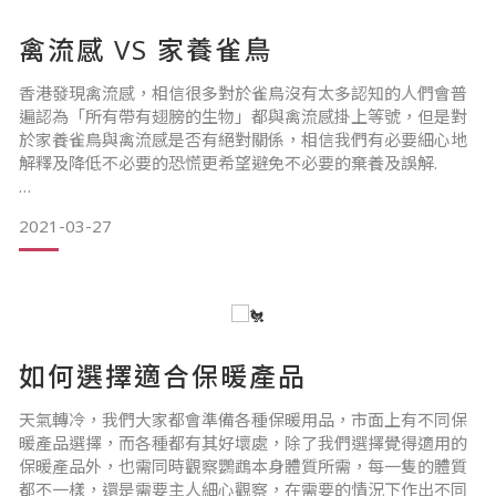
禽流感 VS 家養雀鳥
這些都是自然界很奧妙的現象
「雀叫晴， 鳩叫雨；雀吃水， 會下雨；雀洗澡， 雨不小；雀
香港發現禽流感，相信很多對於雀鳥沒有太多認知的人們會普
擦嘴， 將陰雨」
遍認為「所有帶有翅膀的生物」都與禽流感掛上等號，但是對
於家養雀鳥與禽流感是否有絕對關係，相信我們有必要細心地
解釋及降低不必要的恐慌更希望避免不必要的棄養及誤解.
但是處於溫室長大的小朋友不一定有足夠抵抗力適應溫差帶來
2021-03-27
的轉變，所以必須注意擺放位置，例如日間會放近窗邊看風景
曬太陽，收太陽前必須搬離窗邊，任何風口或入風位置，以免
禽流感感染來源：
寒流突至，造成感冒
禽流感主要感染及散播來自遷徙候鳥身上，透過糞便/呼吸道分
如何選擇適合保暖產品
（溫馨提示：保暖設施需常備，如有任何自
泌物散播，再直接或間接與家禽及其他野鳥接觸而互相感染
（共同進食也會受到感染），而人類過度圈養家禽導致感染傳
播率大大提高，死亡率也相當高，人類透過接觸及進食受感染
天氣轉冷，我們大家都會準備各種保暖用品，市面上有不同保
家禽（或野鳥）交叉感染，香港出現第一宗
暖產品選擇，而各種都有其好壞處，除了我們選擇覺得適用的
保暖產品外，也需同時觀察鸚鵡本身體質所需，每一隻的體質
都不一樣，還是需要主人細心觀察，在需要的情況下作出不同