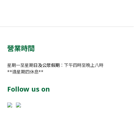
營業時間
星期一至星期
日及公眾假期
：下午四時至晚上八時
**逢星期四休息**
Follow us on