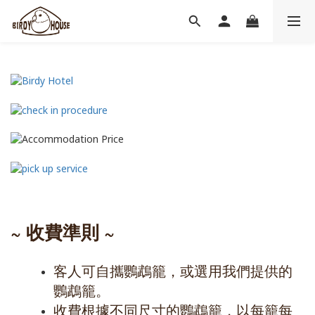
~ 收費準則 ~
客人可自攜鸚鵡籠，或選用我們提供的
鸚鵡籠。
收費根據不同尺寸的鸚鵡籠，以每籠每