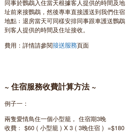
同事於鸚鵡入住當天根據客人提供的時間及地
址前來接鸚鵡，然後專車直接護送到我們住宿
地點﹔退房當天可同樣安排同事跟車護送鸚鵡
到客人提供的時間及住址接收。
費用：詳情請參閱
頁面
接送服務
~ 住宿服務收費計算方法 ~
例子一：
兩隻愛情鳥住一個小型籠， 住宿期3晚
收費﹕ $60 ( 小型籠 ) X 3 ( 3晚住宿 ) =$180