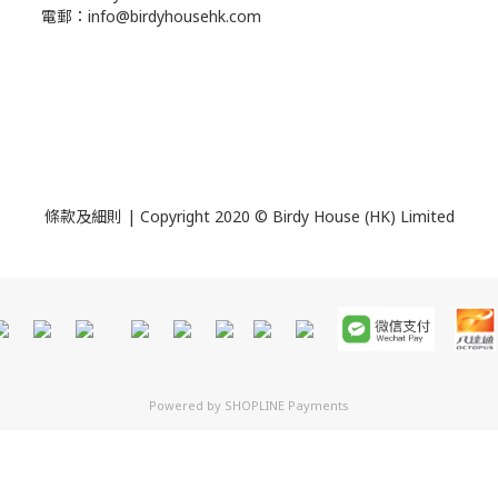
電郵：info@birdyhousehk.com
條款及細則
| Copyright 2020 © Birdy House (HK) Limited
Powered by
SHOPLINE Payments