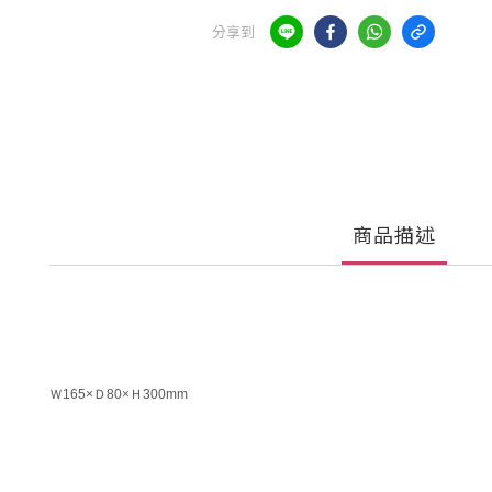
分享到
商品描述
Ｗ165×Ｄ80×Ｈ300mm