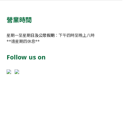
營業時間
星期一至星期
日及公眾假期
：下午四時至晚上八時
**逢星期四休息**
Follow us on