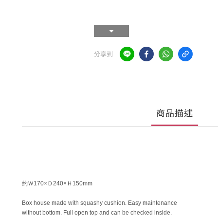
分享到
商品描述
約Ｗ170×Ｄ240×Ｈ150mm
Box house made with squashy cushion. Easy maintenance
without bottom. Full open top and can be checked inside.