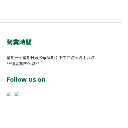
營業時間
星期一至星期
日及公眾假期
：下午四時至晚上八時
**逢星期四休息**
Follow us on