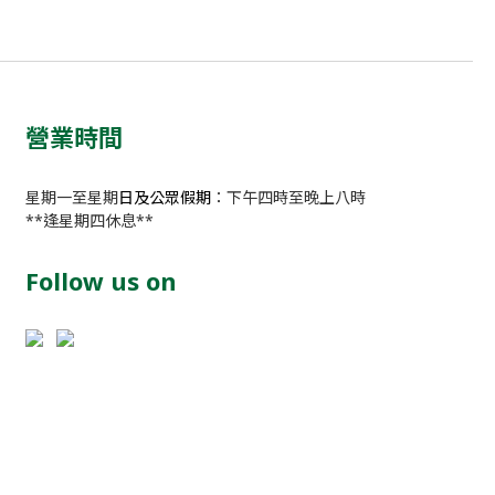
營業時間
星期一至星期
日及公眾假期
：下午四時至晚上八時
**逢星期四休息**
Follow us on