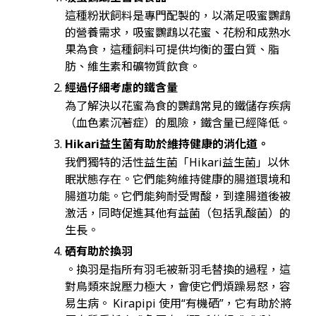
這種粉狀飼料是專門配製的，以滿足吸蜜鸚鵡
的營養需求，吸蜜鸚鵡以花蜜、花粉和成熟水
果為食，這種飼料可提供均衡的蛋白質、脂
肪、維生素和礦物質飲食。
經過仔細考慮的鐵含量
為了解決以花蜜為食的鸚鵡常見的鐵儲存疾病
（血色素沉著症）的風險，鐵含量已經降低。
Hikari益生菌有助於維持健康的消化道。
我們獨特的活性益生菌「Hikari益生菌」以休
眠狀態存在。它們能夠維持健康的腸道環境和
腸道功能。它們能夠耐受胃酸，到達腸道後被
激活，同時促進其他有益菌（包括乳酸菌）的
生長。
硒有助於換羽
。換羽是指所有羽毛被新羽毛替換的過程，這
對鳥類來說壓力極大，會使它們煩躁易怒，容
易生病。 Kirapipi 使用“有機硒”，它有助於將