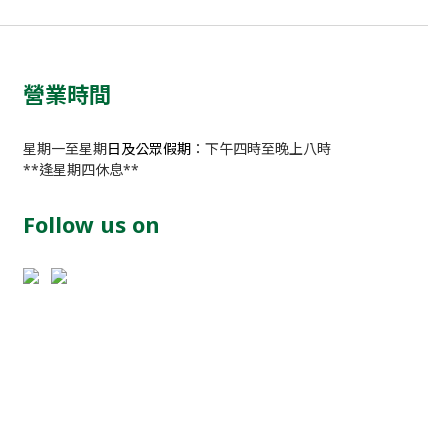
營業時間
星期一至星期
日及公眾假期
：下午四時至晚上八時
**逢星期四休息**
Follow us on