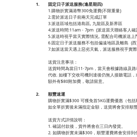
1. 固定日子派送服務(逢星期四)
1.購物折實滿港幣300免運費(不限重量)
2.需於派送日子前兩天完成訂單
3.派送區域包括港島區, 九龍區及新界區
4.派送時間:11am - 7pm (派送當天聯絡客人
5.派送時視乎當天實際情況, 需配合司機派送
6.固定日子派送服務不包括偏遠地區及離島 (西貢
7.如派送當天遇上惡劣天氣，派送服務視乎實
送貨注意事項：
送貨時間為當日11-7pm，當天會根據路線
代收. 如樓下交收司機到達後仍無人接聽電話
額外有$80附加費，敬請留意。
2. 順豐速運
購物折實滿$300 可獲免首5KG運費優惠（包
如全單折實後未滿指定金額，送貨將會安排順
送貨方式詳情說明：
1. 確認付款後，貨件將會在三日內發貨。
2. 如購物折實未滿$300，順豐運費將會安排到