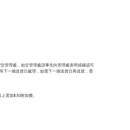
貨/交管理處，如交管理處請事先向管理處表明或確認可
或等下一個送貨日處理，如需下一個送貨日再送貨，需
以上需加$30附加費。