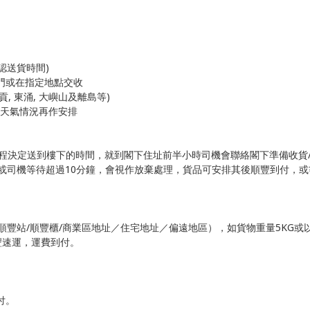
確認送貨時間)
上門或在指定地點交收
, 東涌, 大嶼山及離島等)
際天氣情況再作安排
及路程決定送到樓下的時間，就到閣下住址前半小時司機會聯絡閣下準備收
，或司機等待超過10分鐘，會視作放棄處理，貨品可安排其後順豐到付，
括順豐站/順豐櫃/商業區地址／住宅地址／偏遠地區），如貨物重量5KG或
豐速運，運費到付。
付。