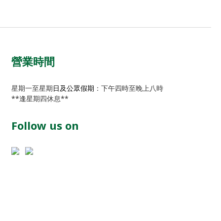
營業時間
星期一至星期
日及公眾假期
：下午四時至晚上八時
**逢星期四休息**
Follow us on