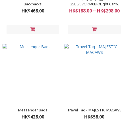
Backpacks
35BL/37GR/40BR/Light Carry
S/Skip Carry M
HK$468.00
HK$188.00 ~ HK$298.00
Messenger Bags
Travel Tag - MAJESTIC MACAWS
HK$428.00
HK$58.00